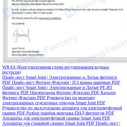
WRAS (Консультативная схема регулирования водных
ресурсов)
Прайс-лист Smart Joint | Электросварные и Литые фитинги
PDF
Прайс-лист Фитинг-Фэктори | ПЭ краны шаровые
PDF
Прайс-лист Smart Joint | Электросварные и Литые PE-RT
фитинги
PDF
Презентация Фитинг-Фэктори
PDF
Каталог
Фитинг-Фэктори
PDF
Руководство по монтажу
электросварных седелочных отводов Smart Joint
PDF
Руководство по эксплуатации аппарата для электромуфтовой
сварки
PDF
Разбор ошибок монтажа ПНД фитингов
PDF
Аппараты для электромуфтовой сварки Smart Joint
PDF
Аппараты для стыковой сварки Smart Joint
PDF
Прайс-лист |