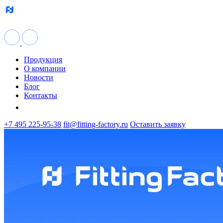
Продукция
О компании
Новости
Блог
Контакты
+7 495 225-95-38
fit@fitting-factory.ru
Оставить заявку