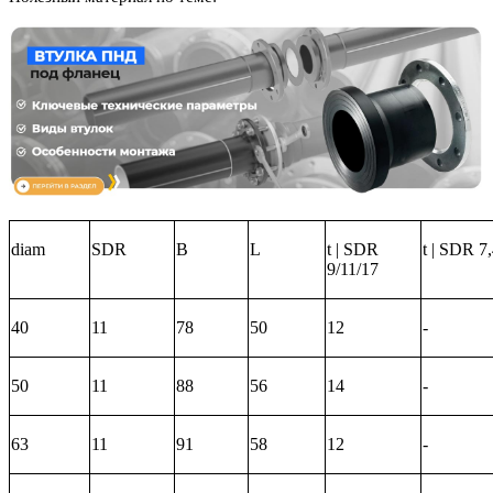
diam
SDR
B
L
t | SDR
t | SDR 7
9/11/17
40
11
78
50
12
-
50
11
88
56
14
-
63
11
91
58
12
-