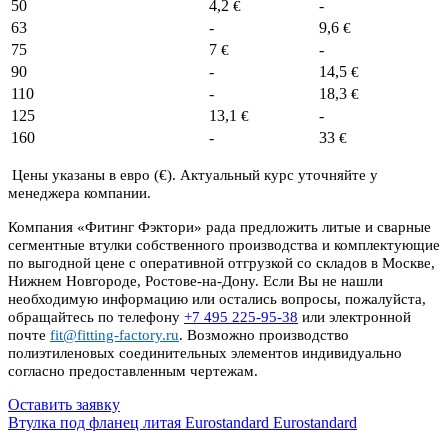
50
4,2
-
€
63
-
9,6
€
75
7
-
€
90
-
14,5
€
110
-
18,3
€
125
13,1
-
€
160
-
33
€
Цены указаны в евро (€). Актуальный курс уточняйте у
менеджера компании.
Компания «Фитинг Фэктори» рада предложить литые и сварные
сегментные втулки собственного производства и комплектующие
по выгодной цене с оперативной отгрузкой со складов в Москве,
Нижнем Новгороде, Ростове-на-Дону. Если Вы не нашли
необходимую информацию или остались вопросы, пожалуйста,
обращайтесь по телефону
+7 495 225-95-38
или электронной
почте
fit@fitting-factory.ru
. Возможно производство
полиэтиленовых соединительных элементов индивидуально
согласно предоставленным чертежам.
Оставить заявку
Втулка под фланец литая Eurostandard
Eurostandard