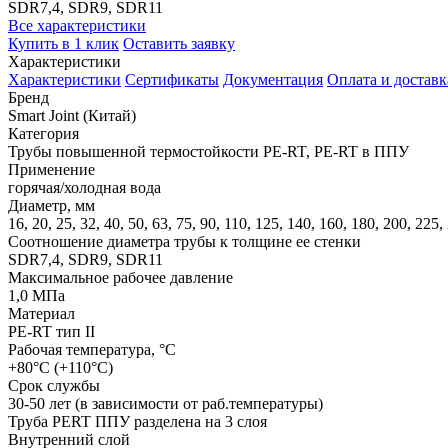
SDR7,4, SDR9, SDR11
Все характеристики
Купить в 1 клик
Оставить заявку
Характеристики
Характеристики
Сертификаты
Документация
Оплата и доставк
Бренд
Smart Joint (Китай)
Категория
Трубы повышенной термостойкости PE-RT, PE-RT в ППУ
Применение
горячая/холодная вода
Диаметр, мм
16, 20, 25, 32, 40, 50, 63, 75, 90, 110, 125, 140, 160, 180, 200, 225
Соотношение диаметра трубы к толщине ее стенки
SDR7,4, SDR9, SDR11
Максимальное рабочее давление
1,0 МПа
Материал
PE-RT тип II
Рабочая температура, °С
+80°С (+110°С)
Срок службы
30-50 лет (в зависимости от раб.температуры)
Труба PERT ППУ разделена на 3 слоя
Внутренний слой