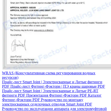
WRAS (Консультативная схема регулирования водных
ресурсов)
Прайс-лист Smart Joint | Электросварные и Литые фитинги
PDF
Прайс-лист Фитинг-Фэктори | ПЭ краны шаровые
PDF
Прайс-лист Smart Joint | Электросварные и Литые PE-RT
фитинги
PDF
Презентация Фитинг-Фэктори
PDF
Каталог
Фитинг-Фэктори
PDF
Руководство по монтажу
электросварных седелочных отводов Smart Joint
PDF
Руководство по эксплуатации аппарата для электромуфтовой