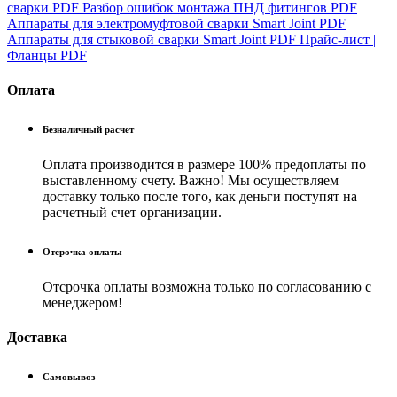
сварки
PDF
Разбор ошибок монтажа ПНД фитингов
PDF
Аппараты для электромуфтовой сварки Smart Joint
PDF
Аппараты для стыковой сварки Smart Joint
PDF
Прайс-лист |
Фланцы
PDF
Оплата
Безналичный расчет
Оплата производится в размере 100% предоплаты по
выставленному счету. Важно! Мы осуществляем
доставку только после того, как деньги поступят на
расчетный счет организации.
Отсрочка оплаты
Отсрочка оплаты возможна только по согласованию с
менеджером!
Доставка
Самовывоз