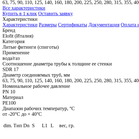
63, 75, 90, 110, 125, 140, 160, 180, 200, 225, 250, 280, 315, 355, 4
Все характеристики
Купить в 1 клик
Оставить заявку
Характеристики
Характеристики
Размеры
Сертификаты
Документация
Оплата 
Бренд
Elofit (Италия)
Категория
Литые фитинги (спиготы)
Применение
вода/газ
Соотношение диаметра трубы к толщине ее стенки
SDR 17
Диаметр соединяемых труб, мм
63, 75, 90, 110, 125, 140, 160, 180, 200, 225, 250, 280, 315, 355, 4
Номинальное рабочее давление
PN 10
Материал
PE100
Диапазон рабочих температур, °С
от -20°С до + 40°С
dim.
Тип
Dn
S
L1
L
вес, гр.