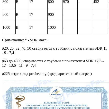
800
В
17
800
970
-
452
-
900
В
17
900
-
-
-
-
1000
В
17
1000
-
-
-
-
Примечание: * - SDR макс.:
ø20, 25, 32, 40, 50 сваривается с трубами с показателем SDR 11
- 9 - 7,4
ø63 до ø800, сваривается с трубами с показателем SDR 17,6 -
17 - 13,6 - 11 - 9 - 7,4
ø225 штрих-код pre-heating (предварительный нагрев)