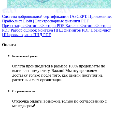
Система добровольной сертификации ГАЗСЕРТ. Приложение.
Прайс-лист Elofit | Электросварные фитинги
PDF
Презентация Фитинг-Фэктори
PDF
Каталог Фитинг-Фэктори
PDF
Разбор ошибок монтажа ПНД фитингов
PDF
Прайс-лист
| Шаровые краны ПНД
PDF
Оплата
Безналичный расчет
Оплата производится в размере 100% предоплаты по
выставленному счету. Важно! Мы осуществляем
доставку только после того, как деньги поступят на
расчетный счет организации.
Отсрочка оплаты
Отсрочка оплаты возможна только по согласованию с
менеджером!