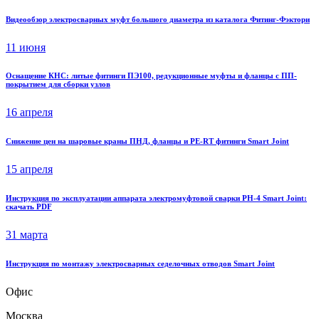
Видеообзор электросварных муфт большого диаметра из каталога Фитинг-Фэктори
11 июня
Оснащение КНС: литые фитинги ПЭ100, редукционные муфты и фланцы с ПП-
покрытием для сборки узлов
16 апреля
Снижение цен на шаровые краны ПНД, фланцы и PE-RT фитинги Smart Joint
15 апреля
Инструкция по эксплуатации аппарата электромуфтовой сварки PH-4 Smart Joint:
скачать PDF
31 марта
Инструкция по монтажу электросварных седелочных отводов Smart Joint
Офис
Москва